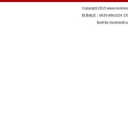
Copyright 2015
www.moshiso
联系电话：0635-8961024 155
Built By
moshisoft.