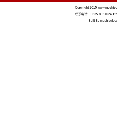
Copyright 2015
www.moshiso
联系电话：0635-8961024 155
Built By
moshisoft.